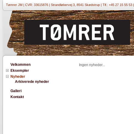
Tømrer JM | CVR: 33615876 | Strandløbervej 3, 8541 Skødstrup | Tlf.: +45 27 15 55 53
Velkommen
Ingen nyheder...
Eksempler
Nyheder
Arkiverede nyheder
Galleri
Kontakt